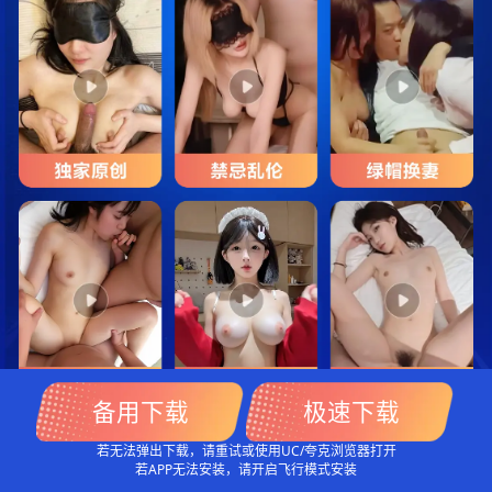
备
用
下
载
极
速
下
载
若无法弹出下载，请重试或使用UC/夸克浏览器打开
若APP无法安装，请开启飞行模式安装